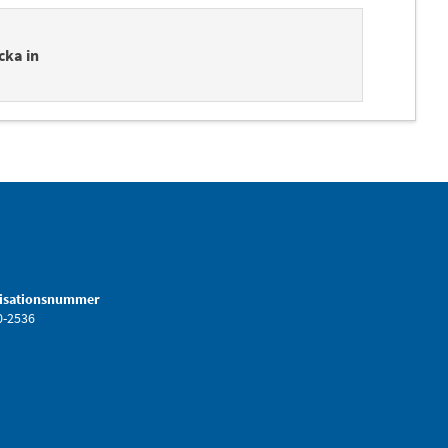
cka in
isationsnummer
0-2536