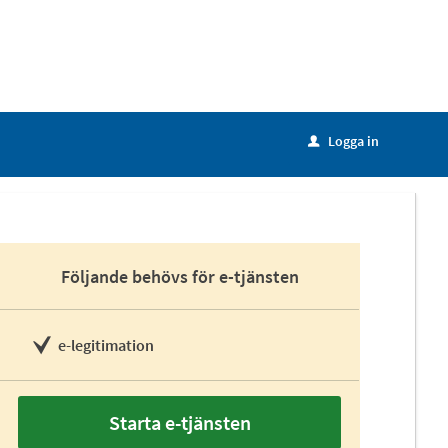
Logga in
u
Följande behövs för e-tjänsten
e-legitimation
Starta e-tjänsten