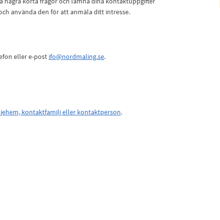
på några korta frågor och lämna dina kontaktuppgifter
 och använda den för att anmäla ditt intresse.
efon eller e-post
ifo@nordmaling.se
.
iljehem, kontaktfamilj eller kontaktperson
.