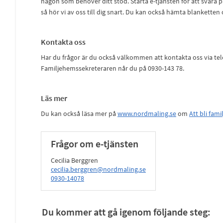
någon som behöver ditt stöd. Starta e-tjänsten för att svara 
så hör vi av oss till dig snart. Du kan också hämta blanketten
Kontakta oss
Har du frågor är du också välkommen att kontakta oss via tel
Familjehemssekreteraren når du på 0930-143 78.
Läs mer
Du kan också läsa mer på
www.nordmaling.se
om
Att bli fam
Frågor om e-tjänsten
Cecilia Berggren
cecilia.berggren@nordmaling.se
0930-14078
Du kommer att gå igenom följande steg: