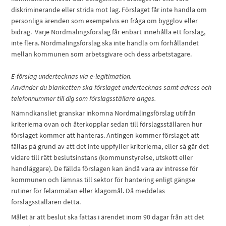
diskriminerande eller strida mot lag. Förslaget får inte handla om
personliga ärenden som exempelvis en fråga om bygglov eller
bidrag. Varje Nordmalingsförslag får enbart innehålla ett förslag,
inte flera. Nordmalingsförslag ska inte handla om förhållandet
mellan kommunen som arbetsgivare och dess arbetstagare.
E-förslag undertecknas via e-legitimation.
Använder du blanketten ska förslaget undertecknas samt adress och
telefonnummer till dig som förslagsställare anges.
Nämndkansliet granskar inkomna Nordmalingsförslag utifrån
kriterierna ovan och återkopplar sedan till förslagsställaren hur
förslaget kommer att hanteras. Antingen kommer förslaget att
fällas på grund av att det inte uppfyller kriterierna, eller så går det
vidare till rätt beslutsinstans (kommunstyrelse, utskott eller
handläggare). De fällda förslagen kan ändå vara av intresse för
kommunen och lämnas till sektor för hantering enligt gängse
rutiner för felanmälan eller klagomål. Då meddelas
förslagsställaren detta.
Målet är att beslut ska fattas i ärendet inom 90 dagar från att det