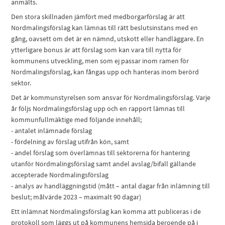
anmälts.
Den stora skillnaden jämfört med medborgarförslag är att
Nordmalingsförslag kan lämnas till rätt beslutsinstans med en
gång, oavsett om det är en nämnd, utskott eller handläggare. En
ytterligare bonus är att förslag som kan vara till nytta för
kommunens utveckling, men som ej passar inom ramen för
Nordmalingsförslag, kan fångas upp och hanteras inom berörd
sektor.
Det är kommunstyrelsen som ansvar för Nordmalingsförslag. Varje
år följs Nordmalingsförslag upp och en rapport lämnas till
kommunfullmäktige med följande innehåll;
- antalet inlämnade förslag
- fördelning av förslag utifrån kön, samt
- andel förslag som överlämnas till sektorerna för hantering
utanför Nordmalingsförslag samt andel avslag/bifall gällande
accepterade Nordmalingsförslag
- analys av handläggningstid (mått – antal dagar från inlämning till
beslut; målvärde 2023 – maximalt 90 dagar)
Ett inlämnat Nordmalingsförslag kan komma att publiceras i de
protokoll som läggs ut på kommunens hemsida beroende på i